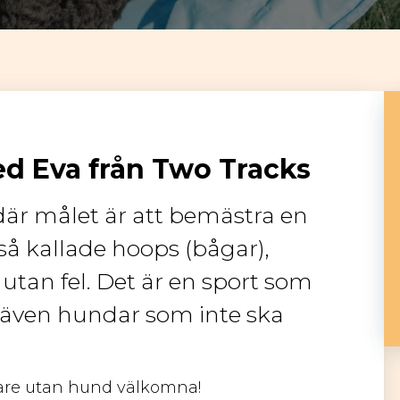
d Eva från Two Tracks
är målet är att bemästra en
å kallade hoops (bågar),
 utan fel. Det är en sport som
 även hundar som inte ska
are utan hund välkomna!