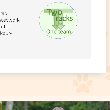
erad
 nosework
arten
rkour-